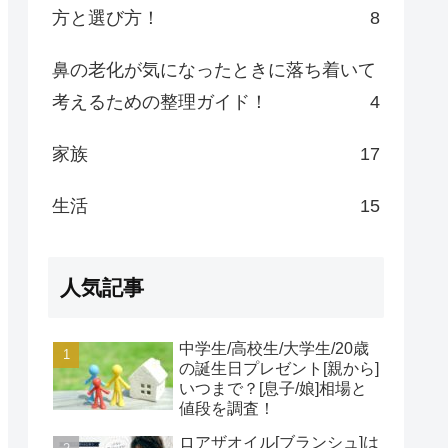
方と選び方！
8
鼻の老化が気になったときに落ち着いて
考えるための整理ガイド！
4
家族
17
生活
15
人気記事
中学生/高校生/大学生/20歳
の誕生日プレゼント[親から]
いつまで？[息子/娘]相場と
値段を調査！
ロアザオイル[ブランシュ]は