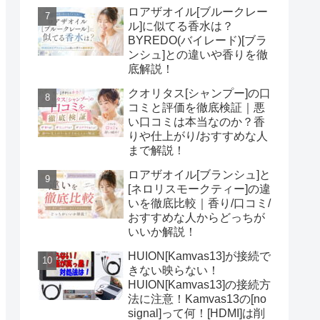
ロアザオイル[ブルークレー
ル]に似てる香水は？
BYREDO(バイレード)[ブラ
ンシュ]との違いや香りを徹
底解説！
クオリタス[シャンプー]の口
コミと評価を徹底検証｜悪
い口コミは本当なのか？香
りや仕上がり/おすすめな人
まで解説！
ロアザオイル[ブランシュ]と
[ネロリスモークティー]の違
いを徹底比較｜香り/口コミ/
おすすめな人からどっちが
いいか解説！
HUION[Kamvas13]が接続で
きない映らない！
HUION[Kamvas13]の接続方
法に注意！Kamvas13の[no
signal]って何！[HDMI]は削