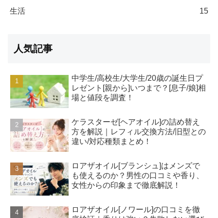
生活
15
人気記事
中学生/高校生/大学生/20歳の誕生日プ
レゼント[親から]いつまで？[息子/娘]相
場と値段を調査！
ケラスターゼ[ヘアオイル]の詰め替え
方を解説｜レフィル交換方法/旧型との
違い/対応種類まとめ！
ロアザオイル[ブランシュ]はメンズで
も使えるのか？男性の口コミや香り、
女性からの印象まで徹底解説！
ロアザオイル[ノワール]の口コミを徹