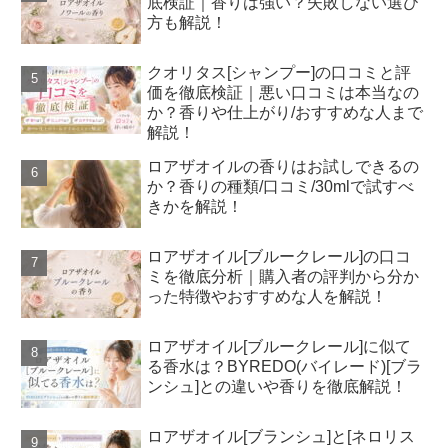
底検証｜香りは強い？失敗しない選び
方も解説！
クオリタス[シャンプー]の口コミと評
価を徹底検証｜悪い口コミは本当なの
か？香りや仕上がり/おすすめな人まで
解説！
ロアザオイルの香りはお試しできるの
か？香りの種類/口コミ/30mlで試すべ
きかを解説！
ロアザオイル[ブルークレール]の口コ
ミを徹底分析｜購入者の評判から分か
った特徴やおすすめな人を解説！
ロアザオイル[ブルークレール]に似て
る香水は？BYREDO(バイレード)[ブラ
ンシュ]との違いや香りを徹底解説！
ロアザオイル[ブランシュ]と[ネロリス