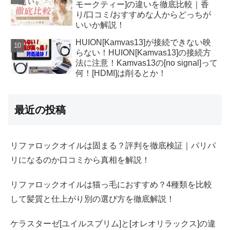
モークティー]の違いを徹底比較｜香
り/口コミ/おすすめな人からどっちが
いいか解説！
HUION[Kamvas13]が接続できない映
らない！HUION[Kamvas13]の接続方
法に注意！Kamvas13の[no signal]って
何！[HDMI]は削るとか！
最近の投稿
リファロックオイルは固まる？評判を徹底検証｜パリパ
リになるのか口コミから真相を解説！
リファロックオイルは猫っ毛におすすめ？4種類を比較
して髪質と仕上がり別の選び方を徹底解説！
ケラスターゼ[ユイルスブリム]と[オレオリラックス]の違