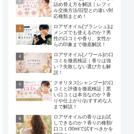
詰め替え方を解説｜レフィ
ル交換方法/旧型との違い/対
応種類まとめ！
ロアザオイル[ブランシュ]は
メンズでも使えるのか？男
性の口コミや香り、女性か
らの印象まで徹底解説！
ロアザオイル[ノワール]の口
コミを徹底検証｜香りは強
い？失敗しない選び方も解
説！
クオリタス[シャンプー]の口
コミと評価を徹底検証｜悪
い口コミは本当なのか？香
りや仕上がり/おすすめな人
まで解説！
ロアザオイルの香りはお試
しできるのか？香りの種類/
口コミ/30mlで試すべきかを