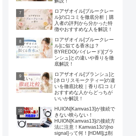
解説！
ロアザオイル[ブルークレー
ル]の口コミを徹底分析｜購
入者の評判から分かった特
徴やおすすめな人を解説！
ロアザオイル[ブルークレー
ル]に似てる香水は？
BYREDO(バイレード)[ブラ
ンシュ]との違いや香りを徹
底解説！
ロアザオイル[ブランシュ]と
[ネロリスモークティー]の違
いを徹底比較｜香り/口コミ/
おすすめな人からどっちが
いいか解説！
HUION[Kamvas13]が接続で
きない映らない！
HUION[Kamvas13]の接続方
法に注意！Kamvas13の[no
signal]って何！[HDMI]は削