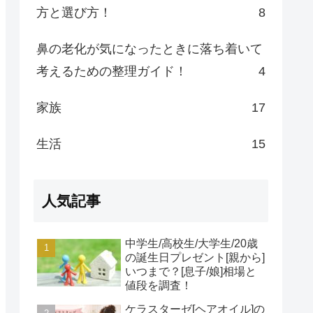
方と選び方！
8
鼻の老化が気になったときに落ち着いて
考えるための整理ガイド！
4
家族
17
生活
15
人気記事
中学生/高校生/大学生/20歳
の誕生日プレゼント[親から]
いつまで？[息子/娘]相場と
値段を調査！
ケラスターゼ[ヘアオイル]の