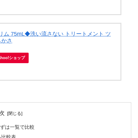
ム 75mL◆洗い流さない トリートメント ツ
らかさ
ahoo!ショップ
次
まずは一覧で比較
る比較表