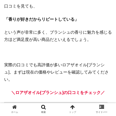
口コミを見ても、
「香りが好きだからリピートしている」
という声が非常に多く、ブランシュの香りに魅力を感じる
方ほど満足度が高い商品だといえるでしょう。
実際の口コミでも高評価が多いロアザオイル[ブランシ
ュ]。まずは現在の価格やレビューを確認してみてくださ
い。
＼ロアザオイル[ブランシュ]の口コミをチェック／
【正規販売店/楽天1位】ロアザオイル
ホーム
検索
トップ
サイドバー
LOA THE OIL 30ml / 100ml