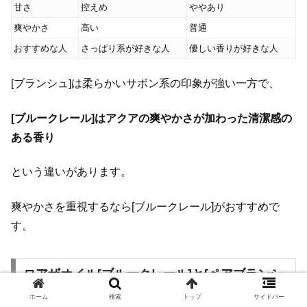
甘さ
控えめ
ややあり
爽やかさ
高い
普通
おすすめな人
さっぱり系が好きな人
優しい香りが好きな人
[ブランシュ]は柔らかいサボン系の印象が強い一方で、
[ブルークレール]はアクアの爽やかさが加わった清潔感の
ある香り
という違いがあります。
爽やかさを重視するなら[ブルークレール]がおすすめで
す。
ロアザオイル[ブルークレール]と[ペアブランシ
ュ]の違い
ホーム
検索
トップ
サイドバー