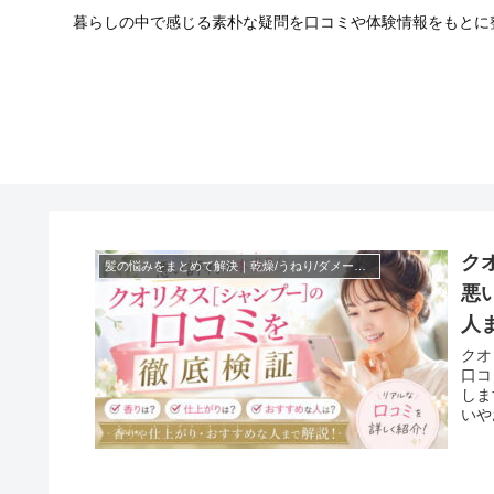
暮らしの中で感じる素朴な疑問を口コミや体験情報をもとに整
ク
髪の悩みをまとめて解決｜乾燥/うねり/ダメージをまとめてケアする方法【シャンプー選び完全ガイド】
悪
人
クオ
口コ
しま
いや