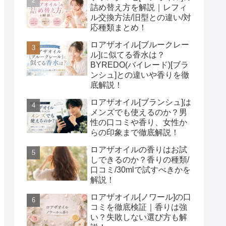
詰め替え方を解説｜レフィ
ル交換方法/旧型との違い/対
応種類まとめ！
ロアザオイル[ブルークレー
ル]に似てる香水は？
BYREDO(バイレード)[ブラ
ンシュ]との違いや香りを徹
底解説！
ロアザオイル[ブランシュ]は
メンズでも使えるのか？男
性の口コミや香り、女性か
らの印象まで徹底解説！
ロアザオイルの香りはお試
しできるのか？香りの種類/
口コミ/30mlで試すべきかを
解説！
ロアザオイル[ノワール]の口
コミを徹底検証｜香りは強
い？失敗しない選び方も解