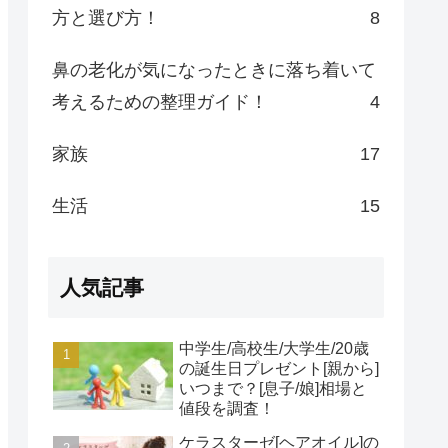
方と選び方！
8
鼻の老化が気になったときに落ち着いて
考えるための整理ガイド！
4
家族
17
生活
15
人気記事
中学生/高校生/大学生/20歳
の誕生日プレゼント[親から]
いつまで？[息子/娘]相場と
値段を調査！
ケラスターゼ[ヘアオイル]の