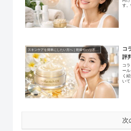
す。
コ
スキンケアを簡単にしたい方へ｜乾燥やハリ不足を無理なくケアする方法まとめ！
評
コラ
ール
く紹
いて
次