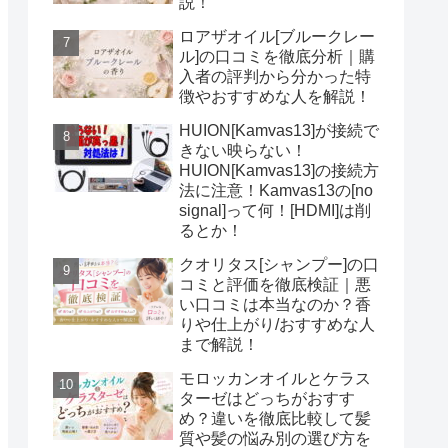
説！
ロアザオイル[ブルークレー
ル]の口コミを徹底分析｜購
入者の評判から分かった特
徴やおすすめな人を解説！
HUION[Kamvas13]が接続で
きない映らない！
HUION[Kamvas13]の接続方
法に注意！Kamvas13の[no
signal]って何！[HDMI]は削
るとか！
クオリタス[シャンプー]の口
コミと評価を徹底検証｜悪
い口コミは本当なのか？香
りや仕上がり/おすすめな人
まで解説！
モロッカンオイルとケラス
ターゼはどっちがおすす
め？違いを徹底比較して髪
質や髪の悩み別の選び方を