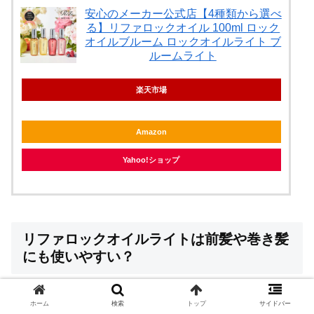
安心のメーカー公式店【4種類から選べ
る】リファロックオイル 100ml ロック
オイルブルーム ロックオイルライト ブ
ルームライト
楽天市場
Amazon
Yahoo!ショップ
リファロックオイルライトは前髪や巻き髪
にも使いやすい？
リファロックオイルライトは、「前髪に使いやすい」「巻
ホーム
検索
トップ
サイドバー