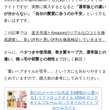
ライトですが、実際に購入するとなると
「通常版との違い
が分からない」「自分の髪質に合うのか不安」
という方も
多いはずです。
この記事では、
楽天市場とAmazonのリアルな口コミを徹
底調査し、良い評判と悪い評判を徹底検証していきます。
さらに、
ベタつきや使用感、巻き髪キープ力、通常版との
違い、猫っ毛や前髪との相性
まで詳しく解説！
「重いヘアオイルが苦手…」という方にも分かりやすくま
とめていますので、購入前の参考にしてみてください。
安心のメーカー公式店【4種類から選べ
る】リファロックオイル 100ml ロック
オイルブルーム ロックオイルライト ブ
ルームライト