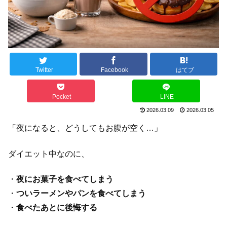
Twitter
Facebook
はてブ
Pocket
LINE
2026.03.09
2026.03.05
「夜になると、どうしてもお腹が空く…」
ダイエット中なのに、
・
夜にお菓子を食べてしまう
・
ついラーメンやパンを食べてしまう
・
食べたあとに後悔する