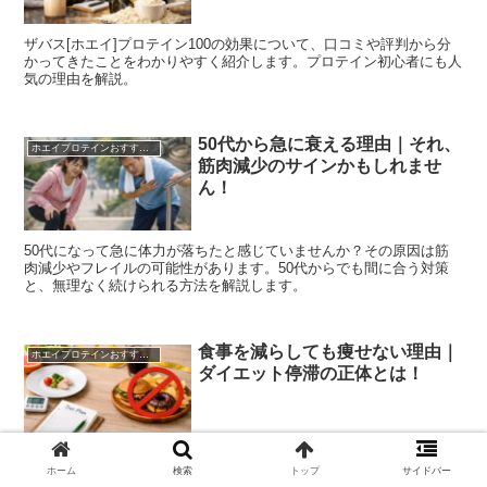
ザバス[ホエイ]プロテイン100の効果について、口コミや評判から分
かってきたことをわかりやすく紹介します。プロテイン初心者にも人
気の理由を解説。
50代から急に衰える理由｜それ、
ホエイプロテインおすすめ情報まとめ｜選び方/口コミ/飲み方まで徹底解説！
筋肉減少のサインかもしれませ
ん！
50代になって急に体力が落ちたと感じていませんか？その原因は筋
肉減少やフレイルの可能性があります。50代からでも間に合う対策
と、無理なく続けられる方法を解説します。
食事を減らしても痩せない理由｜
ホエイプロテインおすすめ情報まとめ｜選び方/口コミ/飲み方まで徹底解説！
ダイエット停滞の正体とは！
食べていないのに痩せない…。それは代謝が落ちているサインかもし
ホーム
検索
トップ
サイドバー
れません。ダイエット停滞の原因と抜け出す方法をわかりやすく解説