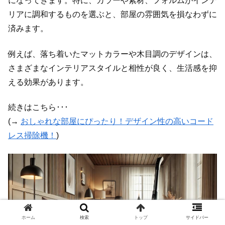
になってきます。特に、カラーや素材、フォルムがインテ
リアに調和するものを選ぶと、部屋の雰囲気を損なわずに
済みます。
例えば、落ち着いたマットカラーや木目調のデザインは、
さまざまなインテリアスタイルと相性が良く、生活感を抑
える効果があります。
続きはこちら･･･
(→
おしゃれな部屋にぴったり！デザイン性の高いコード
レス掃除機！
)
ホーム
検索
トップ
サイドバー