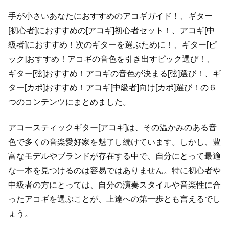
手が小さいあなたにおすすめのアコギガイド！、ギター
[初心者]におすすめの[アコギ]初心者セット！、アコギ[中
級者]におすすめ！次のギターを選ぶために！、ギター[ピ
ック]おすすめ！アコギの音色を引き出すピック選び！、
ギター[弦]おすすめ！アコギの音色が決まる[弦]選び！、ギ
ター[カポ]おすすめ！アコギ[中級者]向け[カポ]選び！の６
つのコンテンツにまとめました。
アコースティックギター[アコギ]は、その温かみのある音
色で多くの音楽愛好家を魅了し続けています。しかし、豊
富なモデルやブランドが存在する中で、自分にとって最適
な一本を見つけるのは容易ではありません。特に初心者や
中級者の方にとっては、自分の演奏スタイルや音楽性に合
ったアコギを選ぶことが、上達への第一歩とも言えるでし
ょう。